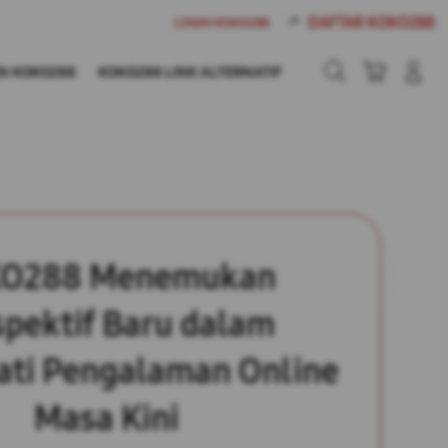
DAFTAR KOKO288
LOGIN KOKO288
Cari
Troli
Login/Sign-Up
N KOKO288
KOKO288 LINK ALTERNATIF
Cari
O288 Menemukan
spektif Baru dalam
ti Pengalaman Online
Masa Kini