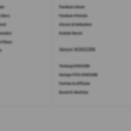
ber
Panduan Akses
n Baru
Panduan Pemula
ord
Aturan & Kebijakan
ansaksi
Kontak Resmi
ifikasi
About KOKO288
P
Tentang KOKO288
Kenapa Pilih KOKO288
Partner & Affiliate
Brand & Identitas