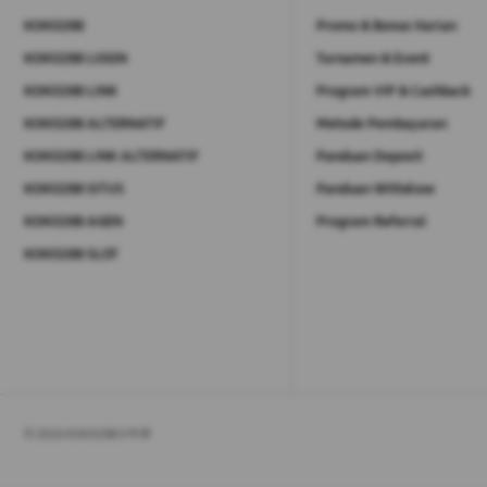
KOKO288
Promo & Bonus Harian
KOKO288 LOGIN
Turnamen & Event
KOKO288 LINK
Program VIP & Cashback
KOKO288 ALTERNATIF
Metode Pembayaran
KOKO288 LINK ALTERNATIF
Panduan Deposit
KOKO288 SITUS
Panduan Withdraw
KOKO288 AGEN
Program Referral
KOKO288 SLOT
© 2026 KOKO288 X Ħ.Ŵ